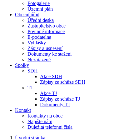
Fotogalerie
Územní plán
Obecní úřad
Úřední deska
Zastupitelstvo obce
Povinné informace
E-podatelna
Vyhlášky
Zápisy a usnesení
Dokumenty ke stažení
Nezařazené
Spolky
SDH
Akce SDH
Zápisy ze schůze SDH
TJ
Akce TJ
Zápisy ze schůze TJ
Dokumenty TJ
Kontakt
Kontakty na obec
Napište nám
Důležitá telefonní čísla
Úvodní stránka