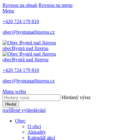
Rovnou na obsah
Rovnou na menu
Menu
+420 724 179 810
obec@bystranadjizerou.cz
obec
Bystrá nad Jizerou
obec
Bystrá nad Jizerou
+420 724 179 810
obec@bystranadjizerou.cz
Mapa webu
Hledaný výraz
Hledat
rozšířené vyhledávání
Obec
O obci
Aktuality
Kalendář akcí