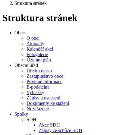
Struktura stránek
Struktura stránek
Obec
O obci
Aktuality
Kalendář akcí
Fotogalerie
Územní plán
Obecní úřad
Úřední deska
Zastupitelstvo obce
Povinné informace
E-podatelna
Vyhlášky
Zápisy a usnesení
Dokumenty ke stažení
Nezařazené
Spolky
SDH
Akce SDH
Zápisy ze schůze SDH