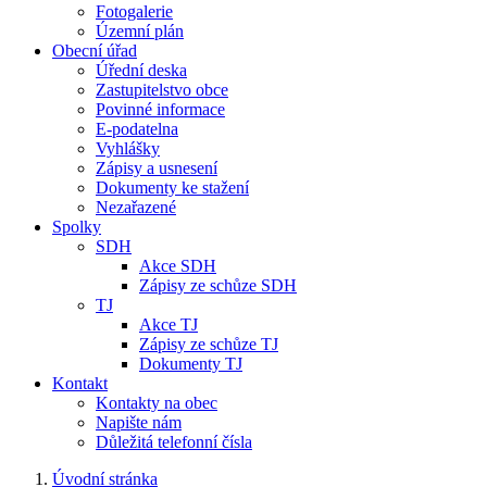
Fotogalerie
Územní plán
Obecní úřad
Úřední deska
Zastupitelstvo obce
Povinné informace
E-podatelna
Vyhlášky
Zápisy a usnesení
Dokumenty ke stažení
Nezařazené
Spolky
SDH
Akce SDH
Zápisy ze schůze SDH
TJ
Akce TJ
Zápisy ze schůze TJ
Dokumenty TJ
Kontakt
Kontakty na obec
Napište nám
Důležitá telefonní čísla
Úvodní stránka