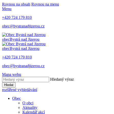
Rovnou na obsah
Rovnou na menu
Menu
+420 724 179 810
obec@bystranadjizerou.cz
obec
Bystrá nad Jizerou
obec
Bystrá nad Jizerou
+420 724 179 810
obec@bystranadjizerou.cz
Mapa webu
Hledaný výraz
Hledat
rozšířené vyhledávání
Obec
O obci
Aktuality
Kalendář akcí