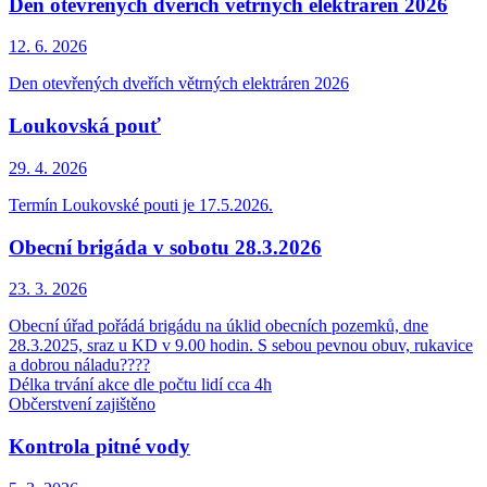
Den otevřených dveřích větrných elektráren 2026
12. 6.
2026
Den otevřených dveřích větrných elektráren 2026
Loukovská pouť
29. 4.
2026
Termín Loukovské pouti je 17.5.2026.
Obecní brigáda v sobotu 28.3.2026
23. 3.
2026
Obecní úřad pořádá brigádu na úklid obecních pozemků, dne
28.3.2025, sraz u KD v 9.00 hodin. S sebou pevnou obuv, rukavice
a dobrou náladu????
Délka trvání akce dle počtu lidí cca 4h
Občerstvení zajištěno
Kontrola pitné vody