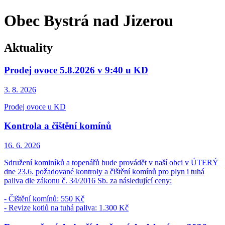
Obec Bystrá nad Jizerou
Aktuality
Prodej ovoce 5.8.2026 v 9:40 u KD
3. 8.
2026
Prodej ovoce u KD
Kontrola a čištění komínů
16. 6.
2026
Sdružení kominíků a topenářů bude provádět v naší obci v ÚTERÝ
dne 23.6. požadované kontroly a čištění komínů pro plyn i tuhá
paliva dle zákonu č. 34/2016 Sb. za následující ceny:
- Čištění komínů: 550 Kč
- Revize kotlů na tuhá paliva: 1.300 Kč