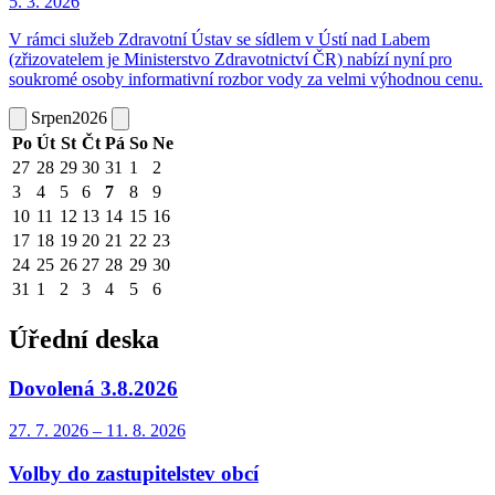
5. 3.
2026
V rámci služeb Zdravotní Ústav se sídlem v Ústí nad Labem
(zřizovatelem je Ministerstvo Zdravotnictví ČR) nabízí nyní pro
soukromé osoby informativní rozbor vody za velmi výhodnou cenu.
Srpen
2026
Po
Út
St
Čt
Pá
So
Ne
27
28
29
30
31
1
2
3
4
5
6
7
8
9
10
11
12
13
14
15
16
17
18
19
20
21
22
23
24
25
26
27
28
29
30
31
1
2
3
4
5
6
Úřední deska
Dovolená 3.8.2026
27. 7.
2026
–
11. 8.
2026
Volby do zastupitelstev obcí