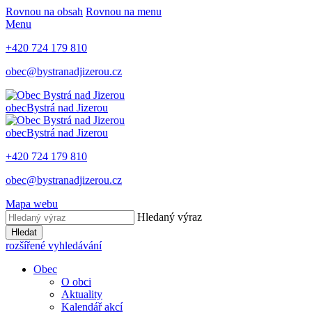
Rovnou na obsah
Rovnou na menu
Menu
+420 724 179 810
obec@bystranadjizerou.cz
obec
Bystrá nad Jizerou
obec
Bystrá nad Jizerou
+420 724 179 810
obec@bystranadjizerou.cz
Mapa webu
Hledaný výraz
Hledat
rozšířené vyhledávání
Obec
O obci
Aktuality
Kalendář akcí