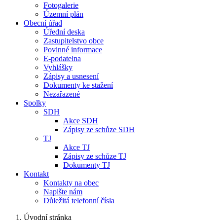
Fotogalerie
Územní plán
Obecní úřad
Úřední deska
Zastupitelstvo obce
Povinné informace
E-podatelna
Vyhlášky
Zápisy a usnesení
Dokumenty ke stažení
Nezařazené
Spolky
SDH
Akce SDH
Zápisy ze schůze SDH
TJ
Akce TJ
Zápisy ze schůze TJ
Dokumenty TJ
Kontakt
Kontakty na obec
Napište nám
Důležitá telefonní čísla
Úvodní stránka