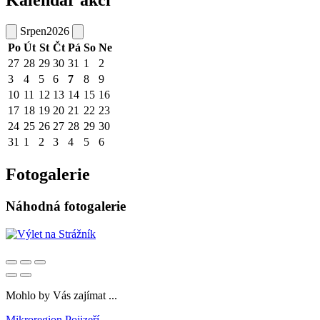
Kalendář akcí
Srpen
2026
Po
Út
St
Čt
Pá
So
Ne
27
28
29
30
31
1
2
3
4
5
6
7
8
9
10
11
12
13
14
15
16
17
18
19
20
21
22
23
24
25
26
27
28
29
30
31
1
2
3
4
5
6
Fotogalerie
Náhodná fotogalerie
Mohlo by Vás zajímat ...
Mikroregion Pojizeří