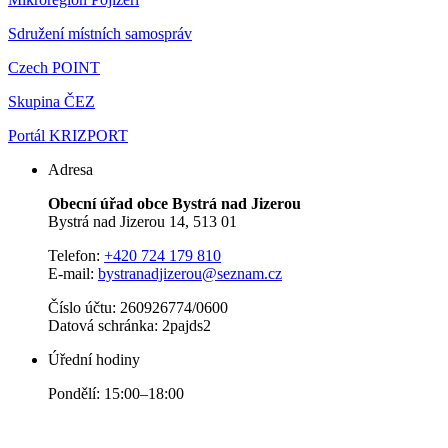
Sdružení místních samospráv
Czech POINT
Skupina ČEZ
Portál KRIZPORT
Adresa
Obecní úřad obce Bystrá nad Jizerou
Bystrá nad Jizerou 14, 513 01
Telefon:
+420 724 179 810
E-mail:
bystranadjizerou@seznam.cz
Číslo účtu: 260926774/0600
Datová schránka: 2pajds2
Úřední hodiny
Pondělí: 15:00–18:00