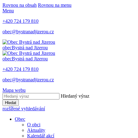
Rovnou na obsah
Rovnou na menu
Menu
+420 724 179 810
obec@bystranadjizerou.cz
obec
Bystrá nad Jizerou
obec
Bystrá nad Jizerou
+420 724 179 810
obec@bystranadjizerou.cz
Mapa webu
Hledaný výraz
Hledat
rozšířené vyhledávání
Obec
O obci
Aktuality
Kalendář akcí