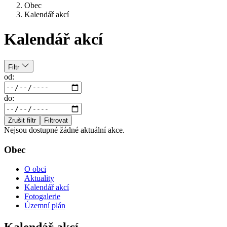
Obec
Kalendář akcí
Kalendář akcí
Filtr
od:
do:
Zrušit filtr
Filtrovat
Nejsou dostupné žádné aktuální akce.
Obec
O obci
Aktuality
Kalendář akcí
Fotogalerie
Územní plán