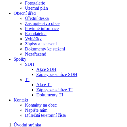
Fotogalerie
Územní plán
Obecní úřad
Úřední deska
Zastupitelstvo obce
Povinné informace
E-podatelna
Vyhlášky
Zápisy a usnesení
Dokumenty ke stažení
Nezařazené
Spolky
SDH
Akce SDH
Zápisy ze schůze SDH
TJ
Akce TJ
Zápisy ze schůze TJ
Dokumenty TJ
Kontakt
Kontakty na obec
Napište nám
Důležitá telefonní čísla
Úvodní stránka