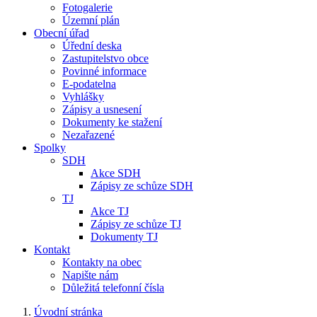
Fotogalerie
Územní plán
Obecní úřad
Úřední deska
Zastupitelstvo obce
Povinné informace
E-podatelna
Vyhlášky
Zápisy a usnesení
Dokumenty ke stažení
Nezařazené
Spolky
SDH
Akce SDH
Zápisy ze schůze SDH
TJ
Akce TJ
Zápisy ze schůze TJ
Dokumenty TJ
Kontakt
Kontakty na obec
Napište nám
Důležitá telefonní čísla
Úvodní stránka