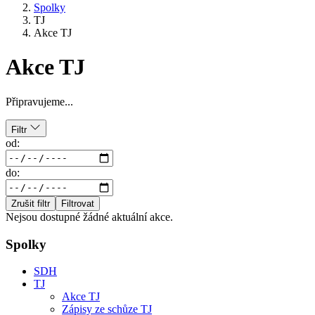
Spolky
TJ
Akce TJ
Akce TJ
Připravujeme...
Filtr
od:
do:
Zrušit filtr
Filtrovat
Nejsou dostupné žádné aktuální akce.
Spolky
SDH
TJ
Akce TJ
Zápisy ze schůze TJ