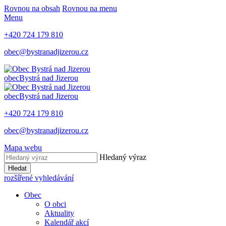
Rovnou na obsah
Rovnou na menu
Menu
+420 724 179 810
obec@bystranadjizerou.cz
obec
Bystrá nad Jizerou
obec
Bystrá nad Jizerou
+420 724 179 810
obec@bystranadjizerou.cz
Mapa webu
Hledaný výraz
Hledat
rozšířené vyhledávání
Obec
O obci
Aktuality
Kalendář akcí