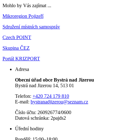
Mohlo by Vás zajímat ...
Mikroregion Pojizeří
Sdružení místních samospráv
Czech POINT
Skupina ČEZ
Portál KRIZPORT
Adresa
Obecní úřad obce Bystrá nad Jizerou
Bystrá nad Jizerou 14, 513 01
Telefon:
+420 724 179 810
E-mail:
bystranadjizerou@seznam.cz
Číslo účtu: 260926774/0600
Datová schránka: 2pajds2
Úřední hodiny
Pondělí: 15:00–18:00