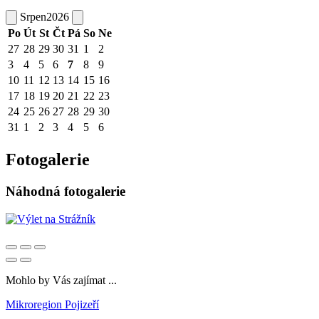
Srpen
2026
Po
Út
St
Čt
Pá
So
Ne
27
28
29
30
31
1
2
3
4
5
6
7
8
9
10
11
12
13
14
15
16
17
18
19
20
21
22
23
24
25
26
27
28
29
30
31
1
2
3
4
5
6
Fotogalerie
Náhodná fotogalerie
Mohlo by Vás zajímat ...
Mikroregion Pojizeří