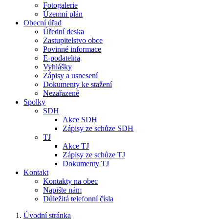
Fotogalerie
Územní plán
Obecní úřad
Úřední deska
Zastupitelstvo obce
Povinné informace
E-podatelna
Vyhlášky
Zápisy a usnesení
Dokumenty ke stažení
Nezařazené
Spolky
SDH
Akce SDH
Zápisy ze schůze SDH
TJ
Akce TJ
Zápisy ze schůze TJ
Dokumenty TJ
Kontakt
Kontakty na obec
Napište nám
Důležitá telefonní čísla
Úvodní stránka