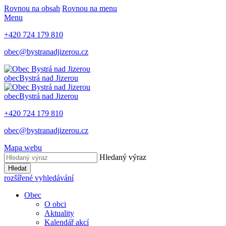
Rovnou na obsah
Rovnou na menu
Menu
+420 724 179 810
obec@bystranadjizerou.cz
obec
Bystrá nad Jizerou
obec
Bystrá nad Jizerou
+420 724 179 810
obec@bystranadjizerou.cz
Mapa webu
Hledaný výraz
Hledat
rozšířené vyhledávání
Obec
O obci
Aktuality
Kalendář akcí