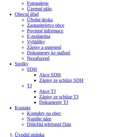
Fotogalerie
Územní plán
Obecní úřad
Úřední deska
Zastupitelstvo obce
Povinné informace
E-podatelna
Vyhlášky
Zápisy a usnesení
Dokumenty ke stažení
Nezařazené
Spolky
SDH
Akce SDH
Zápisy ze schůze SDH
TJ
Akce TJ
Zápisy ze schůze TJ
Dokumenty TJ
Kontakt
Kontakty na obec
Napište nám
Důležitá telefonní čísla
Úvodní stránka