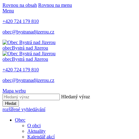
Rovnou na obsah
Rovnou na menu
Menu
+420 724 179 810
obec@bystranadjizerou.cz
obec
Bystrá nad Jizerou
obec
Bystrá nad Jizerou
+420 724 179 810
obec@bystranadjizerou.cz
Mapa webu
Hledaný výraz
Hledat
rozšířené vyhledávání
Obec
O obci
Aktuality
Kalendář akcí