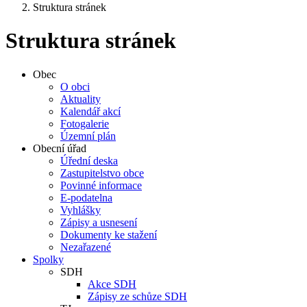
Struktura stránek
Struktura stránek
Obec
O obci
Aktuality
Kalendář akcí
Fotogalerie
Územní plán
Obecní úřad
Úřední deska
Zastupitelstvo obce
Povinné informace
E-podatelna
Vyhlášky
Zápisy a usnesení
Dokumenty ke stažení
Nezařazené
Spolky
SDH
Akce SDH
Zápisy ze schůze SDH