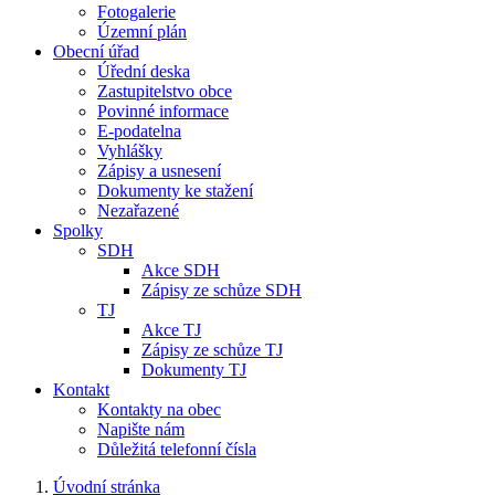
Fotogalerie
Územní plán
Obecní úřad
Úřední deska
Zastupitelstvo obce
Povinné informace
E-podatelna
Vyhlášky
Zápisy a usnesení
Dokumenty ke stažení
Nezařazené
Spolky
SDH
Akce SDH
Zápisy ze schůze SDH
TJ
Akce TJ
Zápisy ze schůze TJ
Dokumenty TJ
Kontakt
Kontakty na obec
Napište nám
Důležitá telefonní čísla
Úvodní stránka