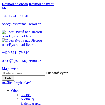
Rovnou na obsah
Rovnou na menu
Menu
+420 724 179 810
obec@bystranadjizerou.cz
obec
Bystrá nad Jizerou
obec
Bystrá nad Jizerou
+420 724 179 810
obec@bystranadjizerou.cz
Mapa webu
Hledaný výraz
Hledat
rozšířené vyhledávání
Obec
O obci
Aktuality
Kalendář akcí