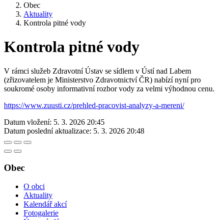
Obec
Aktuality
Kontrola pitné vody
Kontrola pitné vody
V rámci služeb Zdravotní Ústav se sídlem v Ústí nad Labem
(zřizovatelem je Ministerstvo Zdravotnictví ČR) nabízí nyní pro
soukromé osoby informativní rozbor vody za velmi výhodnou cenu.
https://www.zuusti.cz/prehled-pracovist-analyzy-a-mereni/
Datum vložení:
5. 3. 2026 20:45
Datum poslední aktualizace:
5. 3. 2026 20:48
Obec
O obci
Aktuality
Kalendář akcí
Fotogalerie