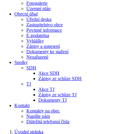
Fotogalerie
Územní plán
Obecní úřad
Úřední deska
Zastupitelstvo obce
Povinné informace
E-podatelna
Vyhlášky
Zápisy a usnesení
Dokumenty ke stažení
Nezařazené
Spolky
SDH
Akce SDH
Zápisy ze schůze SDH
TJ
Akce TJ
Zápisy ze schůze TJ
Dokumenty TJ
Kontakt
Kontakty na obec
Napište nám
Důležitá telefonní čísla
Úvodní stránka