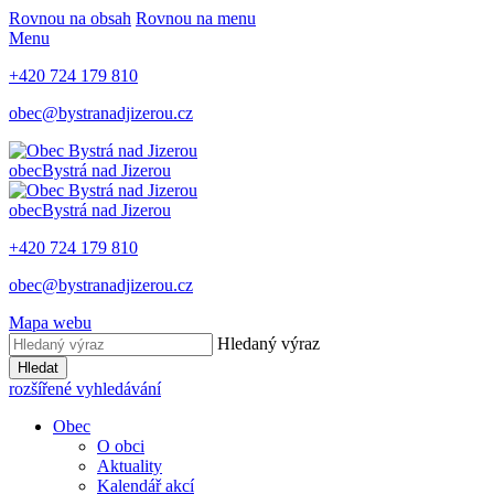
Rovnou na obsah
Rovnou na menu
Menu
+420 724 179 810
obec@bystranadjizerou.cz
obec
Bystrá nad Jizerou
obec
Bystrá nad Jizerou
+420 724 179 810
obec@bystranadjizerou.cz
Mapa webu
Hledaný výraz
Hledat
rozšířené vyhledávání
Obec
O obci
Aktuality
Kalendář akcí