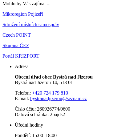
Mohlo by Vás zajímat ...
Mikroregion Pojizeří
Sdružení místních samospráv
Czech POINT
Skupina ČEZ
Portál KRIZPORT
Adresa
Obecní úřad obce Bystrá nad Jizerou
Bystrá nad Jizerou 14, 513 01
Telefon:
+420 724 179 810
E-mail:
bystranadjizerou@seznam.cz
Číslo účtu: 260926774/0600
Datová schránka: 2pajds2
Úřední hodiny
Pondělí: 15:00–18:00