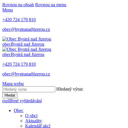
Rovnou na obsah
Rovnou na menu
Menu
+420 724 179 810
obec@bystranadjizerou.cz
obec
Bystrá nad Jizerou
obec
Bystrá nad Jizerou
+420 724 179 810
obec@bystranadjizerou.cz
Mapa webu
Hledaný výraz
Hledat
rozšířené vyhledávání
Obec
O obci
Aktuality
Kalendář akcí