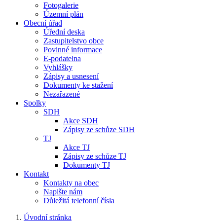
Fotogalerie
Územní plán
Obecní úřad
Úřední deska
Zastupitelstvo obce
Povinné informace
E-podatelna
Vyhlášky
Zápisy a usnesení
Dokumenty ke stažení
Nezařazené
Spolky
SDH
Akce SDH
Zápisy ze schůze SDH
TJ
Akce TJ
Zápisy ze schůze TJ
Dokumenty TJ
Kontakt
Kontakty na obec
Napište nám
Důležitá telefonní čísla
Úvodní stránka